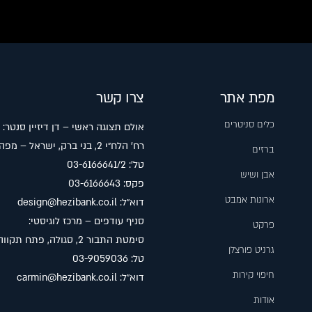
מפת אתר
צרו קשר
כלים סניטרים
אולם תצוגה ראשי – דן דיזיין סנטר:
רח׳ הלח״י 2, בני ברק, ישראל –
מפה
ברזים
טל׳: 03-6166641/2
אבן ושיש
פקס: 03-6166643
ארונות אמבט
דוא״ל:
design@hezibank.co.il
סניף עודפים – מרכז לוגיסטי:
פרקט
סימטת התבור 2, סגולה, פתח תקווה –
גרניט פורצלן
טל: 03-9059036
חיפוי קירות
דוא״ל:
carmin@hezibank.co.il
אודות