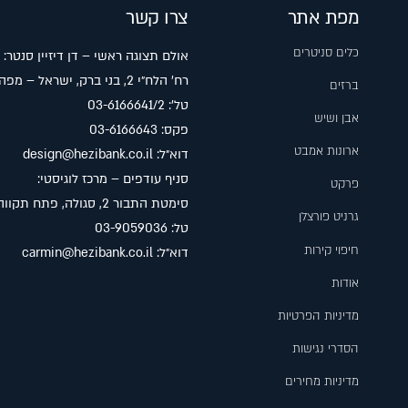
מפת אתר
צרו קשר
כלים סניטרים
אולם תצוגה ראשי – דן דיזיין סנטר:
רח׳ הלח״י 2, בני ברק, ישראל –
מפה
ברזים
טל׳: 03-6166641/2
אבן ושיש
פקס: 03-6166643
ארונות אמבט
דוא״ל:
design@hezibank.co.il
סניף עודפים – מרכז לוגיסטי:
פרקט
סימטת התבור 2, סגולה, פתח תקווה –
גרניט פורצלן
טל: 03-9059036
חיפוי קירות
דוא״ל:
carmin@hezibank.co.il
אודות
מדיניות הפרטיות
הסדרי נגישות
מדיניות מחירים