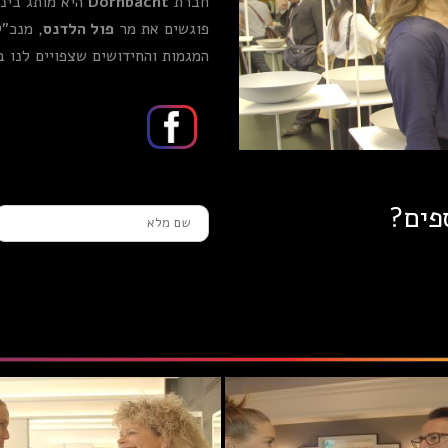
חברת
Dornbacht
היא מותג בינ
פוגשים את מר
פול הלדנס
, מנכ"
המגמות והחידושים שצפויים לנו ב
פים?